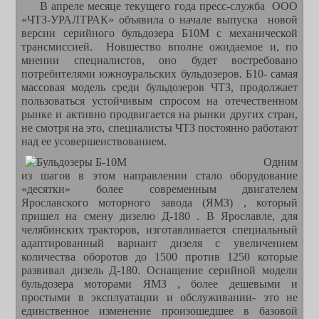
В апреле месяце текущего года пресс-служба ООО
«ЧТЗ-УРАЛТРАК» объявила о начале выпуска новой
версии серийного бульдозера Б10М с механической
трансмиссией. Новшество вполне ожидаемое и, по
мнении специалистов, оно будет востребовано
потребителями южноуральских бульдозеров. Б10- самая
массовая модель среди бульдозеров ЧТЗ, продолжает
пользоваться устойчивым спросом на отечественном
рынке и активно продвигается на рынки других стран,
не смотря на это, специалисты ЧТЗ постоянно работают
над ее усовершенствованием.
Одним
из шагов в этом направлении стало оборудование
«десятки» более современным двигателем
Ярославского моторного завода (ЯМЗ) , который
пришел на смену дизелю Д-180 . В Ярославле, для
челябинских тракторов, изготавливается специальный
адаптированный вариант дизеля с увеличением
количества оборотов до 1500 против 1250 которые
развивал дизель Д-180. Оснащение серийной модели
бульдозера моторами ЯМЗ , более дешевыми и
простыми в эксплуатации и обслуживании- это не
единственное изменение произошедшее в базовой